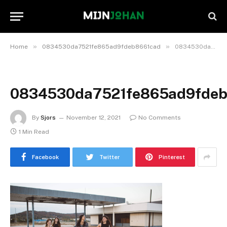
»
»
Home
0834530da7521fe865ad9fdeb8661cad
0834530da7521fe865ad9fdeb8661cad
0834530da7521fe865ad9fdeb
By
Sjors
November 12, 2021
No Comments
1 Min Read
Facebook
Twitter
Pinterest