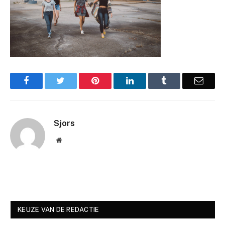
Facebook
Twitter
Pinterest
LinkedIn
Tumblr
Email
Sjors
Website
KEUZE VAN DE REDACTIE