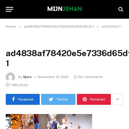
»
»
Home
ad4838af78420e5e7336d65df0fe18c9-1
ad4838af78420e5e7336d65df0fe18c9-1
ad4838af78420e5e7336d65df
1
By
Sjors
November 12, 2021
No Comments
1 Min Read
Facebook
Twitter
Pinterest