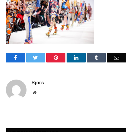
Facebook
Twitter
Pinterest
LinkedIn
Tumblr
Email
Sjors
Website