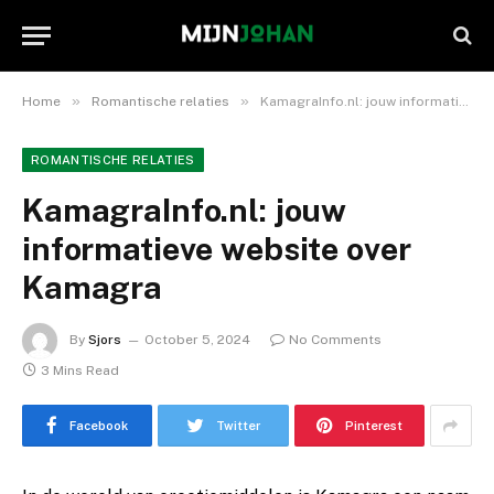
»
»
Home
Romantische relaties
KamagraInfo.nl: jouw informatieve website over Kamagra
ROMANTISCHE RELATIES
KamagraInfo.nl: jouw
informatieve website over
Kamagra
By
Sjors
October 5, 2024
No Comments
3 Mins Read
Facebook
Twitter
Pinterest