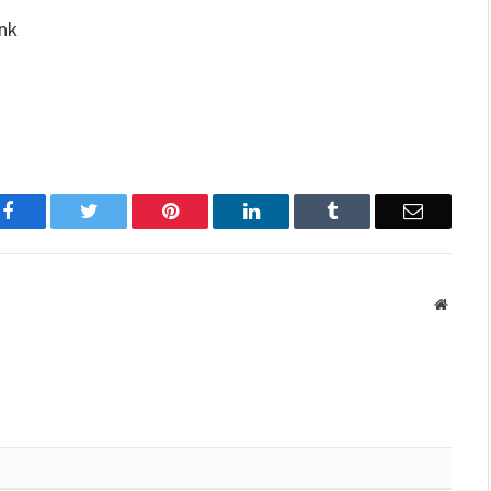
ank
Facebook
Twitter
Pinterest
LinkedIn
Tumblr
Email
Websit