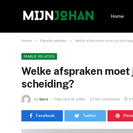
Home
»
»
Home
Familie relaties
Welke afspraken moet je vastlegg
FAMILIE RELATIES
Welke afspraken moet j
scheiding?
By
Sjors
February 19, 2026
No Comments
3 
Facebook
Twitter
Pint