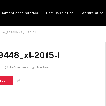
Romantische relaties
Familie relaties
Werkrelaties
otos_239019448_xl-2015-1
9448_xl-2015-1
2
No Comments
1 Min Read
erest