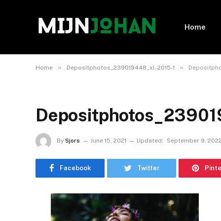
Home
»
»
Home
Depositphotos_239019448_xl-2015-1
Depositph
Depositphotos_23901
By
Sjors
June 15, 2021
Updated:
September 9, 202
Facebook
Twitter
Pint