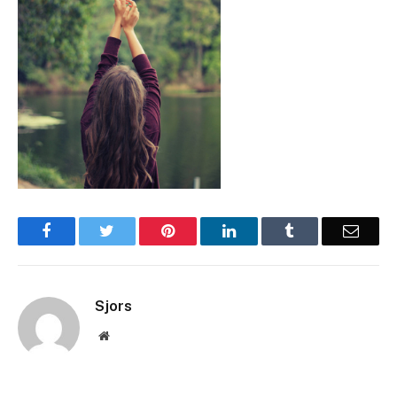
Facebook
Twitter
Pinterest
LinkedIn
Tumblr
Email
Sjors
Website