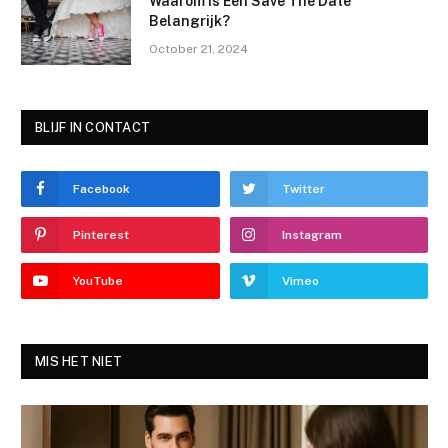
Waarom Is Een Save The Date
Belangrijk?
October 21, 2024
BLIJF IN CONTACT
Facebook
Twitter
Pinterest
Instagram
YouTube
Vimeo
MIS HET NIET