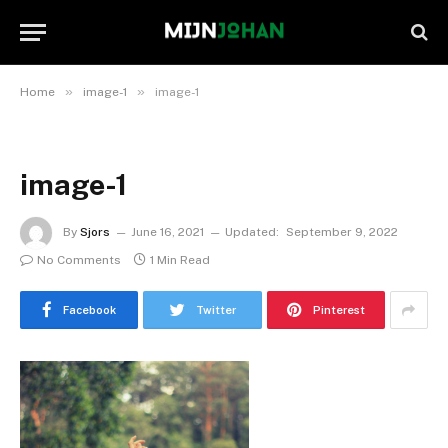
»
»
Home
image-1
image-1
image-1
By
Sjors
June 16, 2021
Updated:
September 9, 2022
No Comments
1 Min Read
Facebook
Twitter
Pinterest