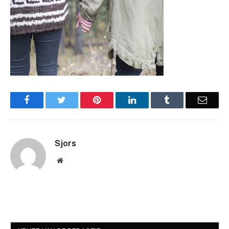
Facebook
Twitter
Pinterest
LinkedIn
Tumblr
Email
Sjors
Website