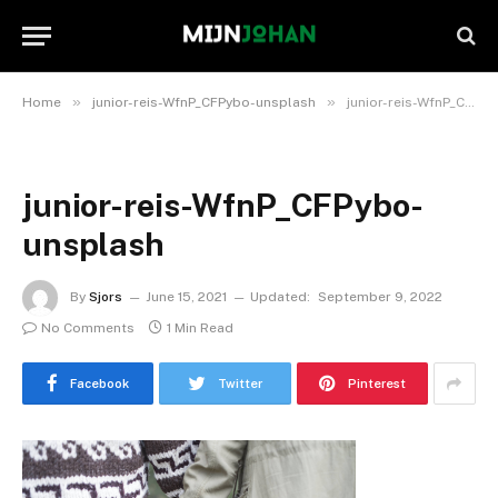
»
»
Home
junior-reis-WfnP_CFPybo-unsplash
junior-reis-WfnP_CFPybo-unsplash
junior-reis-WfnP_CFPybo-
unsplash
By
Sjors
June 15, 2021
Updated:
September 9, 2022
No Comments
1 Min Read
Facebook
Twitter
Pinterest