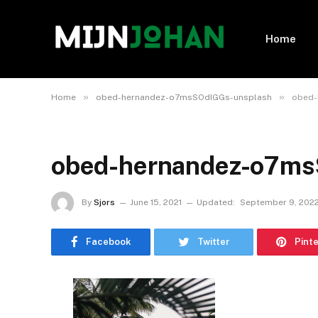
Home
»
»
Home
obed-hernandez-o7msSOdIGGs-unsplash
obed-
obed-hernandez-o7m
By
Sjors
June 15, 2021
Updated:
September 9, 202
Facebook
Twitter
Pint