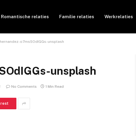
Romantische relaties
Familie relaties
Werkrelaties
hernandez-o7msSOdIGGs-unsplash
sSOdIGGs-unsplash
2
No Comments
1 Min Read
erest