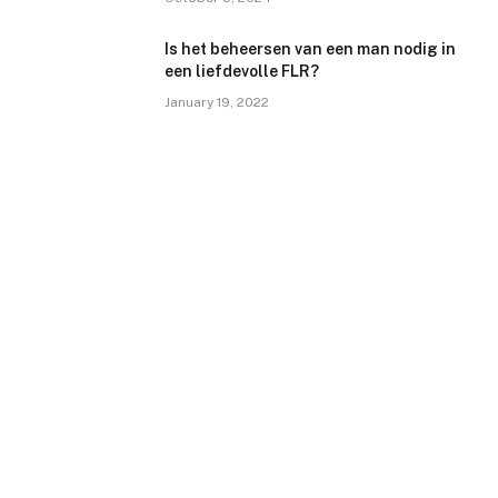
Is het beheersen van een man nodig in
een liefdevolle FLR?
January 19, 2022
NIEUW NIEUWS
Abonneren op updates
Ontvang het laatste creatieve nieuws van