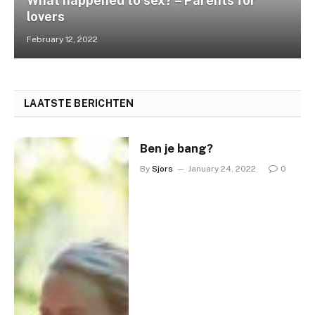
What happened to sex? – Parents for
lovers
February 12, 2022
LAATSTE BERICHTEN
Ben je bang?
By
Sjors
January 24, 2022
0